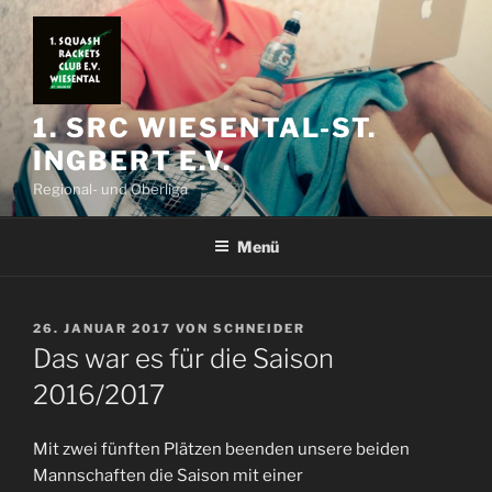
Zum
Inhalt
springen
1. SRC WIESENTAL-ST.
INGBERT E.V.
Regional- und Oberliga
Menü
VERÖFFENTLICHT
26. JANUAR 2017
VON
SCHNEIDER
AM
Das war es für die Saison
2016/2017
Mit zwei fünften Plätzen beenden unsere beiden
Mannschaften die Saison mit einer